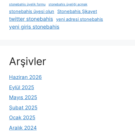
stonebahis üyelik formu
stonebahis üyeliği açmak
stonebahis üyesi olun
Stonebahis Şikayet
twitter stonebahis
yeni adresi stonebahis
yeni giris stonebahis
Arşivler
Haziran 2026
Eylül 2025
Mayıs 2025
Şubat 2025
Ocak 2025
Aralık 2024