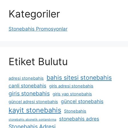
Kategoriler
Stonebahis Promosyonlar
Etiket Bulutu
bahis sitesi stonebahis
adresi stonebahis
canli stonebahis
giris adresi stonebahis
giris stonebahis
giris yap stonebahis
güncel stonebahis
güncel adresi stonebahis
kayit stonebahis
Stonebahis
stonebahis adres
stonebahis abonelik sonlandırma
Stonebahis Adresi