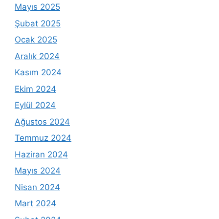
Mayıs 2025
Şubat 2025
Ocak 2025
Aralık 2024
Kasım 2024
Ekim 2024
Eylül 2024
Ağustos 2024
Temmuz 2024
Haziran 2024
Mayıs 2024
Nisan 2024
Mart 2024