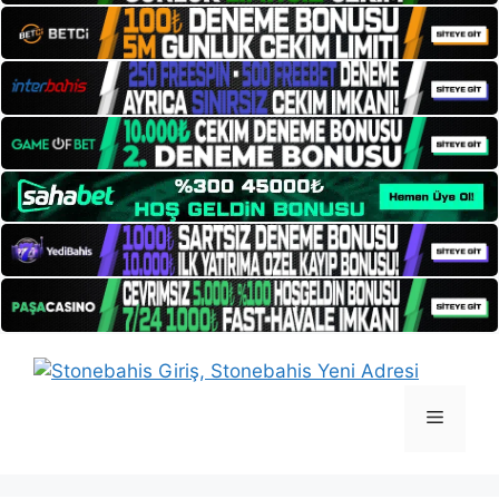
İçeriğe
atla
Menü