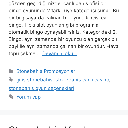
gözden geçirdiğimizde, canlı bahis ofisi bir
bingo oyununda 2 farklı üye kategorisi sunar. Bu
bir bilgisayarda çalınan bir oyun. İkincisi canlı
bingo. Tıpkı slot oyunları gibi programla
otomatik bingo oynayabilirsiniz. Kategorideki 2.
Bingo, aynı zamanda bir oyuncu olan gerçek bir
bayi ile aynı zamanda çalınan bir oyundur. Hava
topu çekme …
Devamını oku…
Kategoriler
Stonebahis Promosyonlar
Etiketler
giris stonebahis
,
stonebahis canlı casino
,
stonebahis oyun seçenekleri
Yorum yap