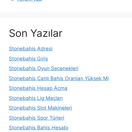
Son Yazılar
Stonebahis Adresi
Stonebahis Giriş
Stonebahis Oyun Seçenekleri
Stonebahis Canlı Bahis Oranları Yüksek Mi
Stonebahis Hesap Açma
Stonebahis Lig Maçları
Stonebahis Slot Makineleri
Stonebahis Spor Türleri
Stonebahis Bahis Hesabı