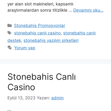
yer alan slot makineleri, kapsamlı
araştırmalardan sonra titizlikle …
Devamını oku…
Kategoriler
Stonebahis Promosyonlar
Etiketler
stonebahis canlı casino
,
stonebahis canlı
destek
,
stonebahis yazılım şirketleri
Yorum yap
Stonebahis Canlı
Casino
Eylül 13, 2023
Yazarı:
admin