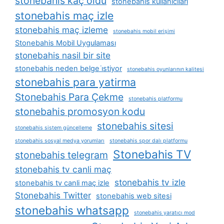
stonebahis kaç oldu
stonebahis kullanıcıları
stonebahis maç izle
stonebahis maç izleme
stonebahis mobil erişimi
Stonebahis Mobil Uygulaması
stonebahis nasil bir site
stonebahis neden belge i̇stiyor
stonebahis oyunlarının kalitesi
stonebahis para yatirma
Stonebahis Para Çekme
stonebahis platformu
stonebahis promosyon kodu
stonebahis sitesi
stonebahis sistem güncelleme
stonebahis sosyal medya yorumları
stonebahis spor dalı platformu
Stonebahis TV
stonebahis telegram
stonebahis tv canli maç
stonebahis tv izle
stonebahis tv canli maç izle
Stonebahis Twitter
stonebahis web sitesi
stonebahis whatsapp
stonebahis yaratıcı mod