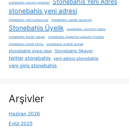
Stonebahis Yeni Adres
stonebahis yazılım şirketleri
stonebahis yeni adresi
stonebahis yeni kullanıcılar
stonebahis zaman tasarrufu
Stonebahis Üyelik
stonebahis çevrimiçi bahis
stonebahis önceki adresi
stonebahis üyelerine sunduğu fırsatlar
stonebahis üyelik formu
stonebahis üyeliği açmak
stonebahis üyesi olun
Stonebahis Şikayet
twitter stonebahis
yeni adresi stonebahis
yeni giris stonebahis
Arşivler
Haziran 2026
Eylül 2025