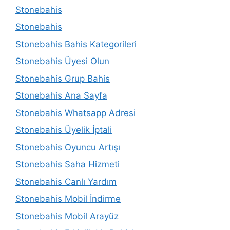
Stonebahis
Stonebahis
Stonebahis Bahis Kategorileri
Stonebahis Üyesi Olun
Stonebahis Grup Bahis
Stonebahis Ana Sayfa
Stonebahis Whatsapp Adresi
Stonebahis Üyelik İptali
Stonebahis Oyuncu Artışı
Stonebahis Saha Hizmeti
Stonebahis Canlı Yardım
Stonebahis Mobil İndirme
Stonebahis Mobil Arayüz