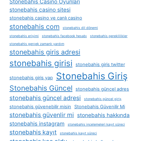
Stonebahis Casino Oyunları
stonebahis casino sitesi
stonebahis casino ve canlı casino
stonebahis com
stonebahis dil dönemi
stonebahis erişimi
stonebahis facebook hesabı
stonebahis gereklilikler
stonebahis gerçek zamanlı yardım
stonebahis giris adresi
stonebahis girisi
stonebahis giris twitter
Stonebahis Giriş
stonebahis giris yap
Stonebahis Güncel
stonebahis güncel adres
stonebahis güncel adresi
stonebahis güncel giriş
stonebahis güvenebilir misin
Stonebahis Güvenilir Mi
stonebahis güvenlir mi
stonebahis hakkında
stonebahis instagram
stonebahis i̇ncelemeleri kayıt süreci
stonebahis kayıt
stonebahis kayıt süreci