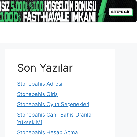
Son Yazılar
Stonebahis Adresi
Stonebahis Giriş
Stonebahis Oyun Seçenekleri
Stonebahis Canlı Bahis Oranları
Yüksek Mi
Stonebahis Hesap Açma