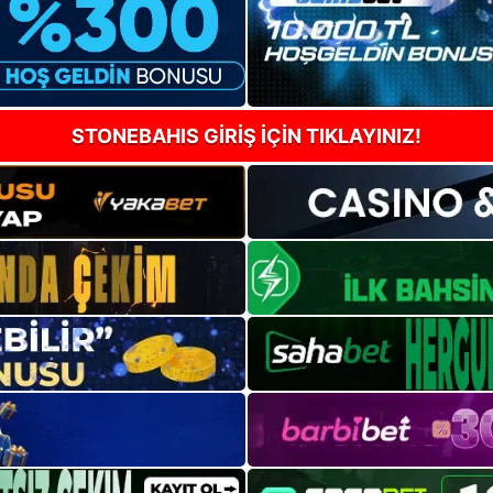
STONEBAHIS GİRİŞ İÇİN TIKLAYINIZ!