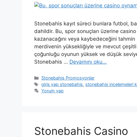
Stonebahis kayıt süreci bunlara futbol, ​​ba
dahildir. Bu, spor sonuçları üzerine casin
kazanacağını veya kaybedeceğini tahmin 
merdivenin yüksekliğiyle ve mevcut çeşitli b
çoğunluğu oyunun yüksek ve düşük seviyel
Stonebahis …
Devamını oku…
Kategoriler
Stonebahis Promosyonlar
Etiketler
giris yap stonebahis
,
stonebahis i̇ncelemeleri k
Yorum yap
Stonebahis Casino