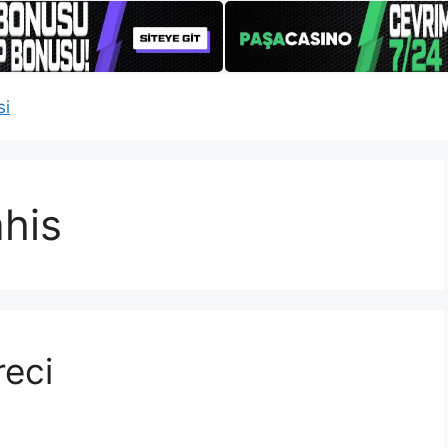
ahis
reci