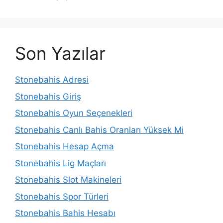
Son Yazılar
Stonebahis Adresi
Stonebahis Giriş
Stonebahis Oyun Seçenekleri
Stonebahis Canlı Bahis Oranları Yüksek Mi
Stonebahis Hesap Açma
Stonebahis Lig Maçları
Stonebahis Slot Makineleri
Stonebahis Spor Türleri
Stonebahis Bahis Hesabı