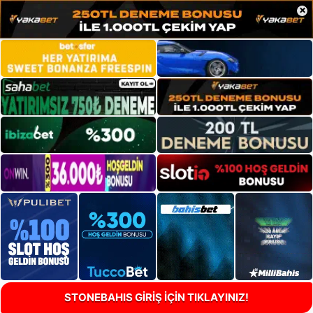
×
STONEBAHIS GİRİŞ İÇİN TIKLAYINIZ!