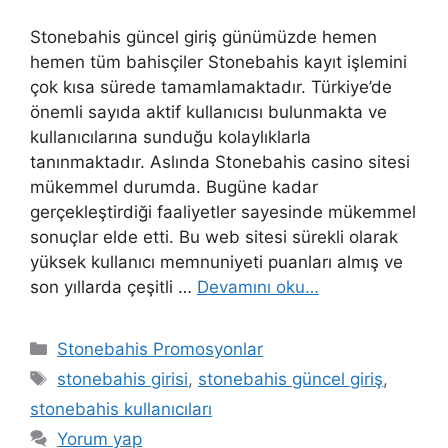
Stonebahis güncel giriş günümüzde hemen
hemen tüm bahisçiler Stonebahis kayıt işlemini
çok kısa sürede tamamlamaktadır. Türkiye’de
önemli sayıda aktif kullanıcısı bulunmakta ve
kullanıcılarına sunduğu kolaylıklarla
tanınmaktadır. Aslında Stonebahis casino sitesi
mükemmel durumda. Bugüne kadar
gerçekleştirdiği faaliyetler sayesinde mükemmel
sonuçlar elde etti. Bu web sitesi sürekli olarak
yüksek kullanıcı memnuniyeti puanları almış ve
son yıllarda çeşitli …
Devamını oku…
Kategoriler
Stonebahis Promosyonlar
Etiketler
stonebahis girisi
,
stonebahis güncel giriş
,
stonebahis kullanıcıları
Yorum yap