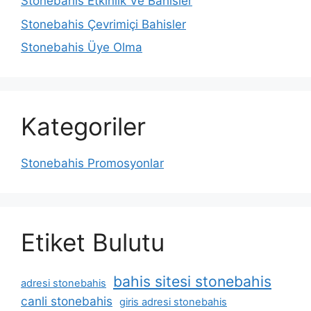
Stonebahis Etkinlik Ve Bahisler
Stonebahis Çevrimiçi Bahisler
Stonebahis Üye Olma
Kategoriler
Stonebahis Promosyonlar
Etiket Bulutu
bahis sitesi stonebahis
adresi stonebahis
canli stonebahis
giris adresi stonebahis