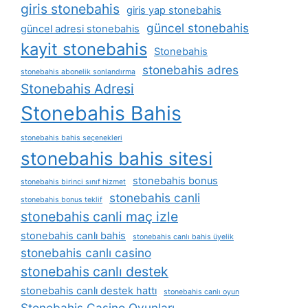
giris stonebahis
giris yap stonebahis
güncel stonebahis
güncel adresi stonebahis
kayit stonebahis
Stonebahis
stonebahis adres
stonebahis abonelik sonlandırma
Stonebahis Adresi
Stonebahis Bahis
stonebahis bahis seçenekleri
stonebahis bahis sitesi
stonebahis bonus
stonebahis birinci sınıf hizmet
stonebahis canli
stonebahis bonus teklif
stonebahis canli maç izle
stonebahis canlı bahis
stonebahis canlı bahis üyelik
stonebahis canlı casino
stonebahis canlı destek
stonebahis canlı destek hattı
stonebahis canlı oyun
Stonebahis Casino Oyunları