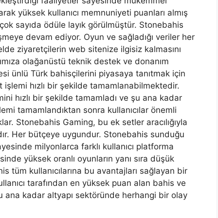
eştirdiği faaliyetler sayesinde mükemmel
olarak yüksek kullanıcı memnuniyeti puanları almış
en çok sayıda ödüle layık görülmüştür. Stonebahis
ğişmeye devam ediyor. Oyun ve sağladığı veriler her
de ziyaretçilerin web sitenize ilgisiz kalmasını
larımıza olağanüstü teknik destek ve donanım
i ünlü Türk bahisçilerini piyasaya tanıtmak için
 işlemi hızlı bir şekilde tamamlanabilmektedir.
mini hızlı bir şekilde tamamladı ve şu ana kadar
şlemi tamamlandıktan sonra kullanıcılar önemli
r. Stonebahis Gaming, bu ek setler aracılığıyla
dır. Her bütçeye uygundur. Stonebahis sunduğu
esinde milyonlarca farklı kullanıcı platforma
sinde yüksek oranlı oyunların yanı sıra düşük
s tüm kullanıcılarına bu avantajları sağlayan bir
kullanıcı tarafından en yüksek puan alan bahis ve
 Şu ana kadar altyapı sektöründe herhangi bir olay