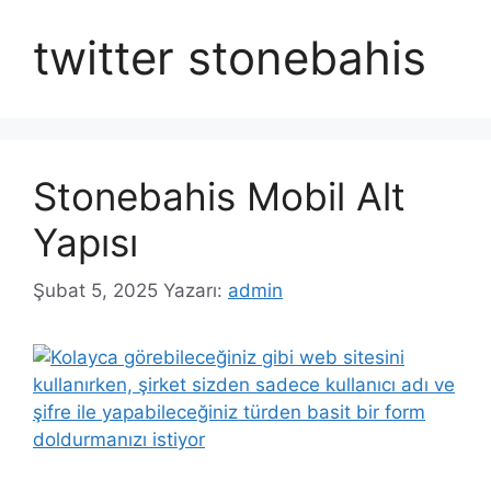
twitter stonebahis
Stonebahis Mobil Alt
Yapısı
Şubat 5, 2025
Yazarı:
admin