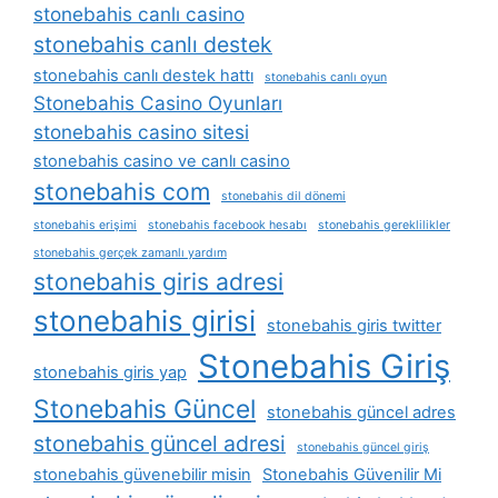
stonebahis canlı casino
stonebahis canlı destek
stonebahis canlı destek hattı
stonebahis canlı oyun
Stonebahis Casino Oyunları
stonebahis casino sitesi
stonebahis casino ve canlı casino
stonebahis com
stonebahis dil dönemi
stonebahis erişimi
stonebahis facebook hesabı
stonebahis gereklilikler
stonebahis gerçek zamanlı yardım
stonebahis giris adresi
stonebahis girisi
stonebahis giris twitter
Stonebahis Giriş
stonebahis giris yap
Stonebahis Güncel
stonebahis güncel adres
stonebahis güncel adresi
stonebahis güncel giriş
stonebahis güvenebilir misin
Stonebahis Güvenilir Mi