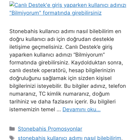
Stonebahis kullanıcı adımı nasıl bilebilirim en
doğru kullanıcı adı için doğrudan destekle
iletişime geçmelisiniz. Canlı Destek’e giriş
yaparken kullanıcı adınızı “Bilmiyorum”
formatında girebilirsiniz. Kaydolduktan sonra,
canlı destek operatörü, hesap bilgilerinizin
doğruluğunu sağlamak için sizden kişisel
bilgilerinizi isteyebilir. Bu bilgiler adınız, telefon
numaranız, TC kimlik numaranız, doğum
tarihiniz ve daha fazlasını içerir. Bu bilgileri
istememizin temel …
Devamını oku…
Kategoriler
Stonebahis Promosyonlar
Etiketler
stonebahis kullanıcı adımı nasıl bilebilirim
,