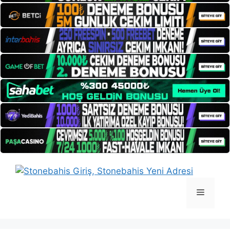
İçeriğe
atla
Menü