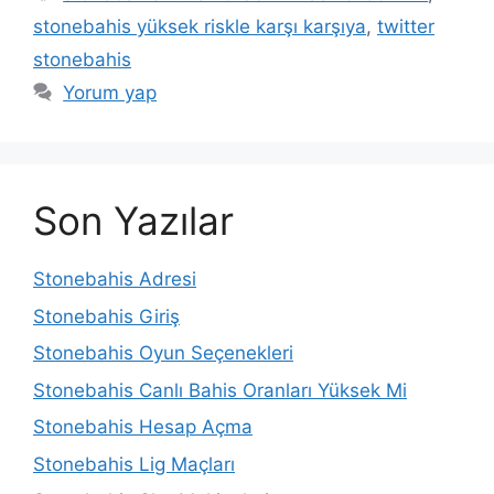
stonebahis yüksek riskle karşı karşıya
,
twitter
stonebahis
Yorum yap
Son Yazılar
Stonebahis Adresi
Stonebahis Giriş
Stonebahis Oyun Seçenekleri
Stonebahis Canlı Bahis Oranları Yüksek Mi
Stonebahis Hesap Açma
Stonebahis Lig Maçları