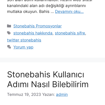
kanalındaki alan adı değişikliği ayrıntılarını
mutlaka okuyun. Bahis …
Devamını oku…
Kategoriler
Stonebahis Promosyonlar
Etiketler
stonebahis hakkında
,
stonebahis şifre
,
twitter stonebahis
Yorum yap
Stonebahis Kullanıcı
Adımı Nasıl Bilebilirim
Temmuz 19, 2023
Yazarı:
admin