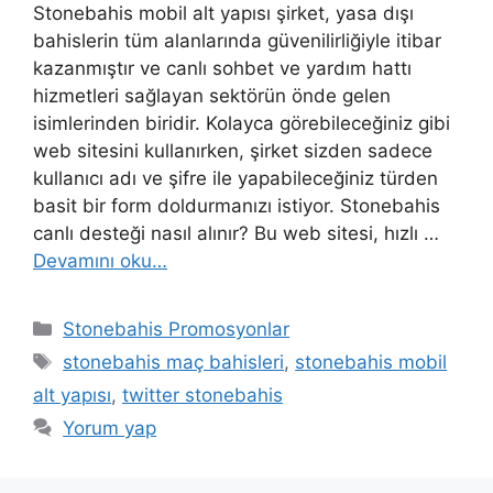
Stonebahis mobil alt yapısı şirket, yasa dışı
bahislerin tüm alanlarında güvenilirliğiyle itibar
kazanmıştır ve canlı sohbet ve yardım hattı
hizmetleri sağlayan sektörün önde gelen
isimlerinden biridir. Kolayca görebileceğiniz gibi
web sitesini kullanırken, şirket sizden sadece
kullanıcı adı ve şifre ile yapabileceğiniz türden
basit bir form doldurmanızı istiyor. Stonebahis
canlı desteği nasıl alınır? Bu web sitesi, hızlı …
Devamını oku…
Kategoriler
Stonebahis Promosyonlar
Etiketler
stonebahis maç bahisleri
,
stonebahis mobil
alt yapısı
,
twitter stonebahis
Yorum yap