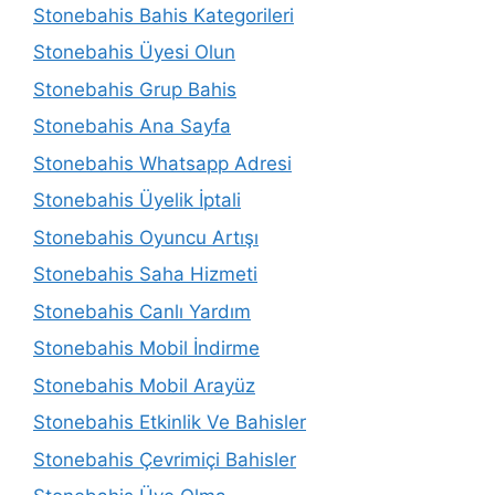
Stonebahis Bahis Kategorileri
Stonebahis Üyesi Olun
Stonebahis Grup Bahis
Stonebahis Ana Sayfa
Stonebahis Whatsapp Adresi
Stonebahis Üyelik İptali
Stonebahis Oyuncu Artışı
Stonebahis Saha Hizmeti
Stonebahis Canlı Yardım
Stonebahis Mobil İndirme
Stonebahis Mobil Arayüz
Stonebahis Etkinlik Ve Bahisler
Stonebahis Çevrimiçi Bahisler