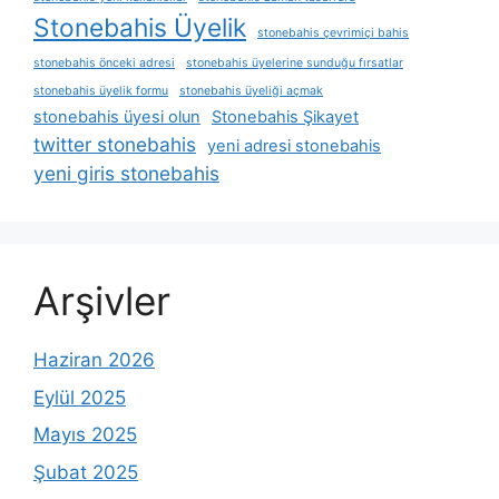
Stonebahis Üyelik
stonebahis çevrimiçi bahis
stonebahis önceki adresi
stonebahis üyelerine sunduğu fırsatlar
stonebahis üyelik formu
stonebahis üyeliği açmak
stonebahis üyesi olun
Stonebahis Şikayet
twitter stonebahis
yeni adresi stonebahis
yeni giris stonebahis
Arşivler
Haziran 2026
Eylül 2025
Mayıs 2025
Şubat 2025