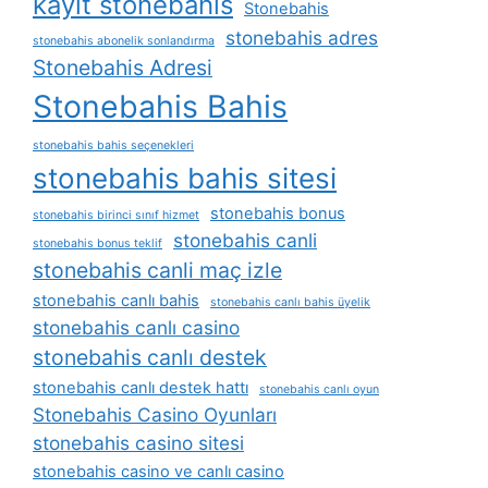
kayit stonebahis
Stonebahis
stonebahis adres
stonebahis abonelik sonlandırma
Stonebahis Adresi
Stonebahis Bahis
stonebahis bahis seçenekleri
stonebahis bahis sitesi
stonebahis bonus
stonebahis birinci sınıf hizmet
stonebahis canli
stonebahis bonus teklif
stonebahis canli maç izle
stonebahis canlı bahis
stonebahis canlı bahis üyelik
stonebahis canlı casino
stonebahis canlı destek
stonebahis canlı destek hattı
stonebahis canlı oyun
Stonebahis Casino Oyunları
stonebahis casino sitesi
stonebahis casino ve canlı casino