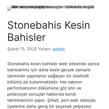
Stonebahis Kesin
Bahisler
Şubat 15, 2025
Yazarı:
admin
Stonebahis kesin bahisler web sitesinde ayrıca
bahisleriniz için daha kesin gerçek zamanlı
tahminler yapmanızı sağlayan bir istatistik
bölümü de bulunmaktadır. Her takımın
performansının dökümüne göz atın ve
potansiyel sonuçlar hakkında kendi
tahminlerinizi yapın. Şirket, yeni web sitesiyle
üyelerine daha geniş bir seçenek yelpazesi