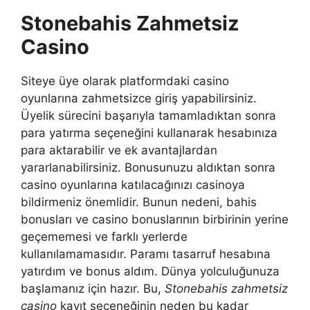
Stonebahis Zahmetsiz
Casino
Siteye üye olarak platformdaki casino
oyunlarına zahmetsizce giriş yapabilirsiniz.
Üyelik sürecini başarıyla tamamladıktan sonra
para yatırma seçeneğini kullanarak hesabınıza
para aktarabilir ve ek avantajlardan
yararlanabilirsiniz. Bonusunuzu aldıktan sonra
casino oyunlarına katılacağınızı casinoya
bildirmeniz önemlidir. Bunun nedeni, bahis
bonusları ve casino bonuslarının birbirinin yerine
geçememesi ve farklı yerlerde
kullanılamamasıdır. Paramı tasarruf hesabına
yatırdım ve bonus aldım. Dünya yolculuğunuza
başlamanız için hazır. Bu,
Stonebahis zahmetsiz
casino
kayıt seçeneğinin neden bu kadar