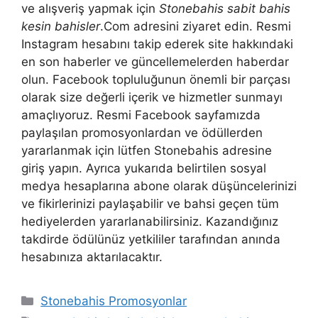
ve alışveriş yapmak için
Stonebahis sabit bahis
kesin bahisler
.Com adresini ziyaret edin. Resmi
Instagram hesabını takip ederek site hakkındaki
en son haberler ve güncellemelerden haberdar
olun. Facebook topluluğunun önemli bir parçası
olarak size değerli içerik ve hizmetler sunmayı
amaçlıyoruz. Resmi Facebook sayfamızda
paylaşılan promosyonlardan ve ödüllerden
yararlanmak için lütfen Stonebahis adresine
giriş yapın. Ayrıca yukarıda belirtilen sosyal
medya hesaplarına abone olarak düşüncelerinizi
ve fikirlerinizi paylaşabilir ve bahsi geçen tüm
hediyelerden yararlanabilirsiniz. Kazandığınız
takdirde ödülünüz yetkililer tarafından anında
hesabınıza aktarılacaktır.
Kategoriler
Stonebahis Promosyonlar