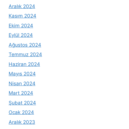
Aralık 2024
Kasım 2024
Ekim 2024
Eylül 2024
Ağustos 2024
Temmuz 2024
Haziran 2024
Mayıs 2024
Nisan 2024
Mart 2024
Şubat 2024
Ocak 2024
Aralık 2023