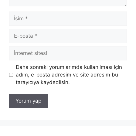
İsim
E-
posta
İnternet
sitesi
Daha sonraki yorumlarımda kullanılması için
adım, e-posta adresim ve site adresim bu
tarayıcıya kaydedilsin.