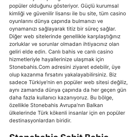
popüler olduğunu gösteriyor. Güçlü kurumsal
kimliği ve güvenilir lisansı ile bu site, tüm casino
oyunlarını dünya çapında bulmanızı ve
oynamanızı sağlayarak titiz bir süreç sağlar.
Diğer web sitelerinde genellikle karşılaştığınız
zorluklar ve sorunlar olmadan ihtiyacınız olan
geliri elde edin. Canlı bahis ve canlı casino
hizmetleriyle hayallerinize ulaşmak için
Stonebahis.Com adresini ziyaret edebilir, üye
olup kazanma fırsatını yakalayabilirsiniz. Biz
sadece Türkiye’nin en popüler web sitesi değiliz,
aynı zamanda dünya çapında da her geçen gün
daha fazla kullanıcı kazanıyoruz. Bu bölge,
özellikle Stonebahis Avrupa’nın Balkan
ülkelerinde Türk kökenli insanlar için en popüler
destinasyonlardan biridir.