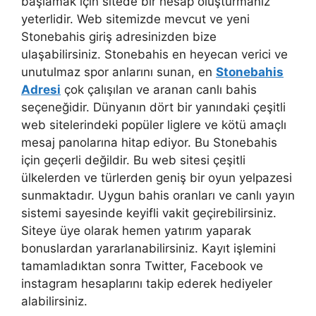
başlamak için sitede bir hesap oluşturmanız
yeterlidir. Web sitemizde mevcut ve yeni
Stonebahis giriş adresinizden bize
ulaşabilirsiniz. Stonebahis en heyecan verici ve
unutulmaz spor anlarını sunan, en
Stonebahis
Adresi
çok çalışılan ve aranan canlı bahis
seçeneğidir. Dünyanın dört bir yanındaki çeşitli
web sitelerindeki popüler liglere ve kötü amaçlı
mesaj panolarına hitap ediyor. Bu Stonebahis
için geçerli değildir. Bu web sitesi çeşitli
ülkelerden ve türlerden geniş bir oyun yelpazesi
sunmaktadır. Uygun bahis oranları ve canlı yayın
sistemi sayesinde keyifli vakit geçirebilirsiniz.
Siteye üye olarak hemen yatırım yaparak
bonuslardan yararlanabilirsiniz. Kayıt işlemini
tamamladıktan sonra Twitter, Facebook ve
instagram hesaplarını takip ederek hediyeler
alabilirsiniz.