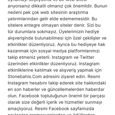
arıyorsanız dikkatli olmanız çok önemlidir. Bunun
nedeni pek çok web sitesinin araştırma
yatırımlarından gelir elde edememesidir. Bu
sitelere entegre olmayan siteler denir. Sizi bu
tür durumlara sokmayız. Üyelerimizin hediye
alışverişinde bulunabilmesi için özel çekilişler ve
etkinlikler düzenliyoruz. Ayrıca bu hediyeye hak
kazanmak için sosyal medya platformlarımızı
takip etmeniz yeterli. Instagram ve Twitter
üzerinden etkinlikler düzenliyoruz. Instagram
etkinliklerine katılmak ve alışveriş yapmak için
Stonebahis.Com adresini ziyaret edin. Resmi
Instagram hesabını takip ederek site hakkındaki
en son haberler ve güncellemelerden haberdar
olun. Facebook topluluğunun önemli bir parçası
olarak size değerli içerik ve hizmetler sunmayı
amaçlıyoruz. Resmi Facebook sayfamızda
paylaşılan promosyonlardan ve ödüllerden