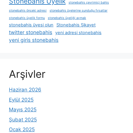
Stonebahis Üyelik
stonebahis çevrimiçi bahis
stonebahis önceki adresi
stonebahis üyelerine sunduğu fırsatlar
stonebahis üyelik formu
stonebahis üyeliği açmak
stonebahis üyesi olun
Stonebahis Şikayet
twitter stonebahis
yeni adresi stonebahis
yeni giris stonebahis
Arşivler
Haziran 2026
Eylül 2025
Mayıs 2025
Şubat 2025
Ocak 2025