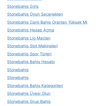
Stonebahis Giriş
Stonebahis Oyun Seçenekleri
Stonebahis Canlı Bahis Oranları Yüksek Mi
Stonebahis Hesap Açma
Stonebahis Lig Maçları
Stonebahis Slot Makineleri
Stonebahis Spor Türleri
Stonebahis Bahis Hesabı
Stonebahis
Stonebahis
Stonebahis Bahis Kategorileri
Stonebahis Üyesi Olun
Stonebahis Grup Bahis