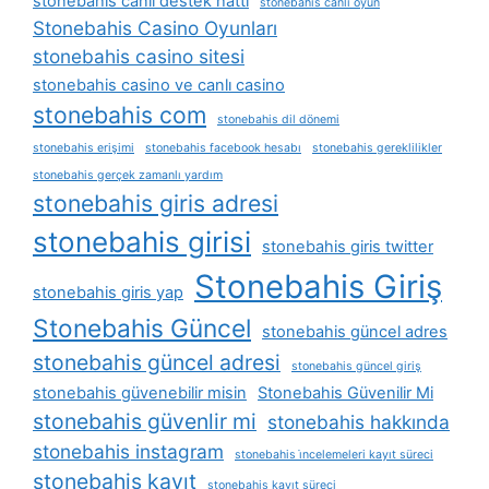
stonebahis canlı destek hattı
stonebahis canlı oyun
Stonebahis Casino Oyunları
stonebahis casino sitesi
stonebahis casino ve canlı casino
stonebahis com
stonebahis dil dönemi
stonebahis erişimi
stonebahis facebook hesabı
stonebahis gereklilikler
stonebahis gerçek zamanlı yardım
stonebahis giris adresi
stonebahis girisi
stonebahis giris twitter
Stonebahis Giriş
stonebahis giris yap
Stonebahis Güncel
stonebahis güncel adres
stonebahis güncel adresi
stonebahis güncel giriş
stonebahis güvenebilir misin
Stonebahis Güvenilir Mi
stonebahis güvenlir mi
stonebahis hakkında
stonebahis instagram
stonebahis i̇ncelemeleri kayıt süreci
stonebahis kayıt
stonebahis kayıt süreci