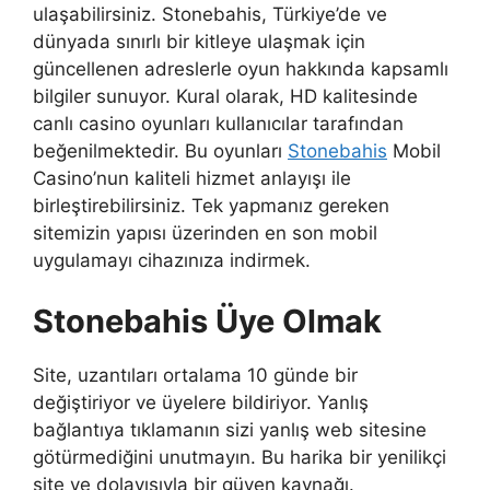
ulaşabilirsiniz. Stonebahis, Türkiye’de ve
dünyada sınırlı bir kitleye ulaşmak için
güncellenen adreslerle oyun hakkında kapsamlı
bilgiler sunuyor. Kural olarak, HD kalitesinde
canlı casino oyunları kullanıcılar tarafından
beğenilmektedir. Bu oyunları
Stonebahis
Mobil
Casino’nun kaliteli hizmet anlayışı ile
birleştirebilirsiniz. Tek yapmanız gereken
sitemizin yapısı üzerinden en son mobil
uygulamayı cihazınıza indirmek.
Stonebahis Üye Olmak
Site, uzantıları ortalama 10 günde bir
değiştiriyor ve üyelere bildiriyor. Yanlış
bağlantıya tıklamanın sizi yanlış web sitesine
götürmediğini unutmayın. Bu harika bir yenilikçi
site ve dolayısıyla bir güven kaynağı.