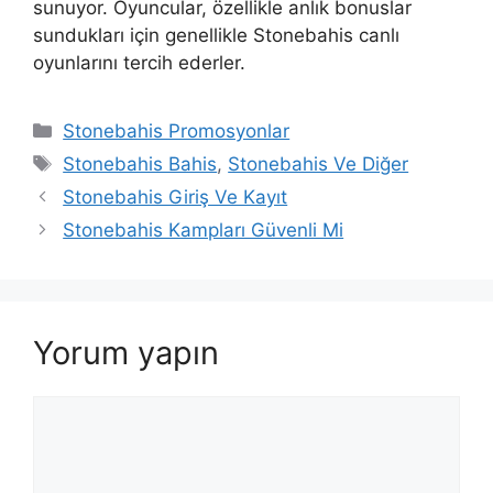
sunuyor. Oyuncular, özellikle anlık bonuslar
sundukları için genellikle Stonebahis canlı
oyunlarını tercih ederler.
Kategoriler
Stonebahis Promosyonlar
Etiketler
Stonebahis Bahis
,
Stonebahis Ve Diğer
Stonebahis Giriş Ve Kayıt
Stonebahis Kampları Güvenli Mi
Yorum yapın
Yorum