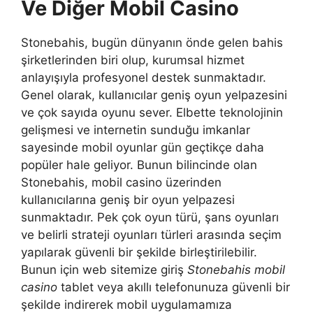
Ve Diğer Mobil Casino
Stonebahis, bugün dünyanın önde gelen bahis
şirketlerinden biri olup, kurumsal hizmet
anlayışıyla profesyonel destek sunmaktadır.
Genel olarak, kullanıcılar geniş oyun yelpazesini
ve çok sayıda oyunu sever. Elbette teknolojinin
gelişmesi ve internetin sunduğu imkanlar
sayesinde mobil oyunlar gün geçtikçe daha
popüler hale geliyor. Bunun bilincinde olan
Stonebahis, mobil casino üzerinden
kullanıcılarına geniş bir oyun yelpazesi
sunmaktadır. Pek çok oyun türü, şans oyunları
ve belirli strateji oyunları türleri arasında seçim
yapılarak güvenli bir şekilde birleştirilebilir.
Bunun için web sitemize giriş
Stonebahis mobil
casino
tablet veya akıllı telefonunuza güvenli bir
şekilde indirerek mobil uygulamamıza