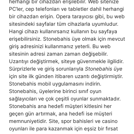
herhangi bir cihazdan erişilebilir. Web sitenize
PC’ler, cep telefonları ve tabletler dahil herhangi
bir cihazdan erişin. Opera tarayıcısı gibi, bu web
sitesindeki sayfalar tüm cihazlarla uyumludur.
Hangi cihazı kullanırsanız kullanın bu sayfaya
erişebilirsiniz. Stonebahis üye olmak için mevcut
giriş adresinizi kullanmanız yeterli. Bu web
sitesinin adresi zaman zaman değişebilir.
Uzantıyı değiştirmek, siteye güvenmekle ilgilidir.
Sürprizlerle ve giriş sorunlarıyla
Stonebahis üye
için site ilk günden itibaren uzantı değiştirmiştir.
Stonebahis mobil uygulamasını indirin.
Stonebahis, üyelerine birinci sınıf oyun
sağlayıcıları ve çok çeşitli oyunlar sunmaktadır.
Stonebahis ana hedefi müşteri kitlesini her
geçen gün artırmak, ana hedefi ise müşteri
memnuniyetidir. Site, spor bahisleri ve casino
oyunları ile para kazanmak için eşsiz bir fırsat