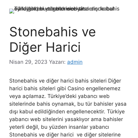
Stonebahis ve
Diğer Harici
Nisan 29, 2023
Yazarı:
admin
Stonebahis ve diğer harici bahis siteleri Diğer
harici bahis siteleri gibi Casino engellenemez
veya açılamaz. Türkiye’deki yabancı web
sitelerinde bahis oynamak, bu tür bahisler yasa
dışı kabul edildiğinden engellenecektir. Türkiye
yabancı web sitelerini yasaklıyor ama bahisler
yeterli değil, bu yüzden insanlar yabancı
Stonebahis ve diğer harici ve diğer sitelerine