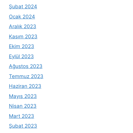
Şubat 2024
Ocak 2024
Aralık 2023
Kasım 2023
Ekim 2023
Eylül 2023
Ağustos 2023
Temmuz 2023
Haziran 2023
Mayıs 2023
Nisan 2023
Mart 2023
Şubat 2023