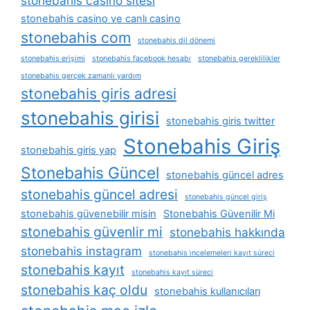
stonebahis casino sitesi
stonebahis casino ve canlı casino
stonebahis com
stonebahis dil dönemi
stonebahis erişimi
stonebahis facebook hesabı
stonebahis gereklilikler
stonebahis gerçek zamanlı yardım
stonebahis giris adresi
stonebahis girisi
stonebahis giris twitter
Stonebahis Giriş
stonebahis giris yap
Stonebahis Güncel
stonebahis güncel adres
stonebahis güncel adresi
stonebahis güncel giriş
stonebahis güvenebilir misin
Stonebahis Güvenilir Mi
stonebahis güvenlir mi
stonebahis hakkında
stonebahis instagram
stonebahis i̇ncelemeleri kayıt süreci
stonebahis kayıt
stonebahis kayıt süreci
stonebahis kaç oldu
stonebahis kullanıcıları