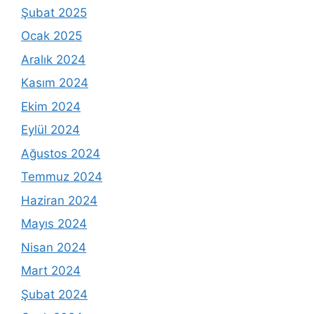
Şubat 2025
Ocak 2025
Aralık 2024
Kasım 2024
Ekim 2024
Eylül 2024
Ağustos 2024
Temmuz 2024
Haziran 2024
Mayıs 2024
Nisan 2024
Mart 2024
Şubat 2024