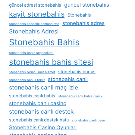
güncel stonebahis
güncel adresi stonebahis
kayit stonebahis
Stonebahis
stonebahis adres
stonebahis abonelik sonlandırma
Stonebahis Adresi
Stonebahis Bahis
stonebahis bahis seçenekleri
stonebahis bahis sitesi
stonebahis bonus
stonebahis birinci sınıf hizmet
stonebahis canli
stonebahis bonus teklif
stonebahis canli maç izle
stonebahis canlı bahis
stonebahis canlı bahis üyelik
stonebahis canlı casino
stonebahis canlı destek
stonebahis canlı destek hattı
stonebahis canlı oyun
Stonebahis Casino Oyunları