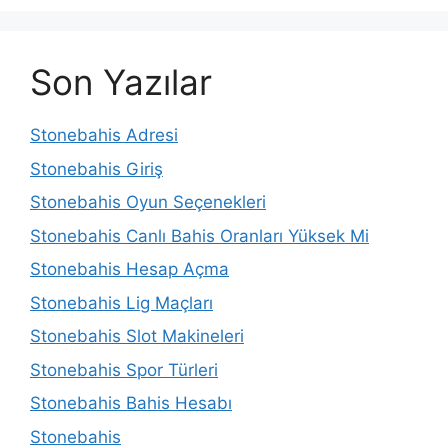
Son Yazılar
Stonebahis Adresi
Stonebahis Giriş
Stonebahis Oyun Seçenekleri
Stonebahis Canlı Bahis Oranları Yüksek Mi
Stonebahis Hesap Açma
Stonebahis Lig Maçları
Stonebahis Slot Makineleri
Stonebahis Spor Türleri
Stonebahis Bahis Hesabı
Stonebahis