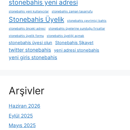
stonebahis yeni adresi
stonebahis yeni kullanıcılar
stonebahis zaman tasarrufu
Stonebahis Üyelik
stonebahis çevrimiçi bahis
stonebahis önceki adresi
stonebahis üyelerine sunduğu fırsatlar
stonebahis üyelik formu
stonebahis üyeliği açmak
stonebahis üyesi olun
Stonebahis Şikayet
twitter stonebahis
yeni adresi stonebahis
yeni giris stonebahis
Arşivler
Haziran 2026
Eylül 2025
Mayıs 2025