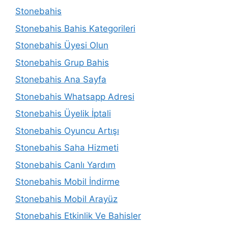
Stonebahis
Stonebahis Bahis Kategorileri
Stonebahis Üyesi Olun
Stonebahis Grup Bahis
Stonebahis Ana Sayfa
Stonebahis Whatsapp Adresi
Stonebahis Üyelik İptali
Stonebahis Oyuncu Artışı
Stonebahis Saha Hizmeti
Stonebahis Canlı Yardım
Stonebahis Mobil İndirme
Stonebahis Mobil Arayüz
Stonebahis Etkinlik Ve Bahisler