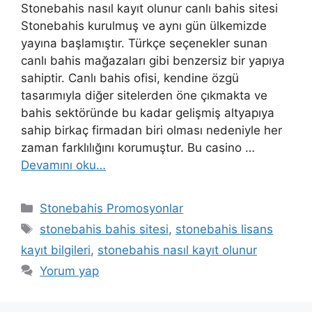
Stonebahis nasıl kayıt olunur canlı bahis sitesi
Stonebahis kurulmuş ve aynı gün ülkemizde
yayına başlamıştır. Türkçe seçenekler sunan
canlı bahis mağazaları gibi benzersiz bir yapıya
sahiptir. Canlı bahis ofisi, kendine özgü
tasarımıyla diğer sitelerden öne çıkmakta ve
bahis sektöründe bu kadar gelişmiş altyapıya
sahip birkaç firmadan biri olması nedeniyle her
zaman farklılığını korumuştur. Bu casino …
Devamını oku…
Kategoriler
Stonebahis Promosyonlar
Etiketler
stonebahis bahis sitesi
,
stonebahis lisans
kayıt bilgileri
,
stonebahis nasıl kayıt olunur
Yorum yap