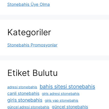
Stonebahis Üye Olma
Kategoriler
Stonebahis Promosyonlar
Etiket Bulutu
bahis sitesi stonebahis
adresi stonebahis
canli stonebahis
giris adresi stonebahis
giris stonebahis
giris yap stonebahis
güncel stonebahis
güncel adresi stonebahis