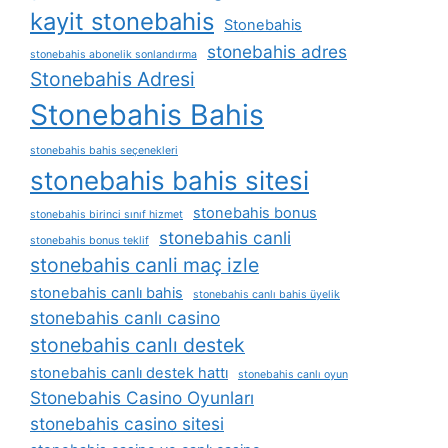
kayit stonebahis
Stonebahis
stonebahis adres
stonebahis abonelik sonlandırma
Stonebahis Adresi
Stonebahis Bahis
stonebahis bahis seçenekleri
stonebahis bahis sitesi
stonebahis bonus
stonebahis birinci sınıf hizmet
stonebahis canli
stonebahis bonus teklif
stonebahis canli maç izle
stonebahis canlı bahis
stonebahis canlı bahis üyelik
stonebahis canlı casino
stonebahis canlı destek
stonebahis canlı destek hattı
stonebahis canlı oyun
Stonebahis Casino Oyunları
stonebahis casino sitesi