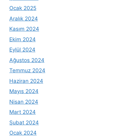
Ocak 2025
Aralık 2024
Kasım 2024
Ekim 2024
Eylül 2024
Ağustos 2024
Temmuz 2024
Haziran 2024
Mayıs 2024
Nisan 2024
Mart 2024
Şubat 2024
Ocak 2024