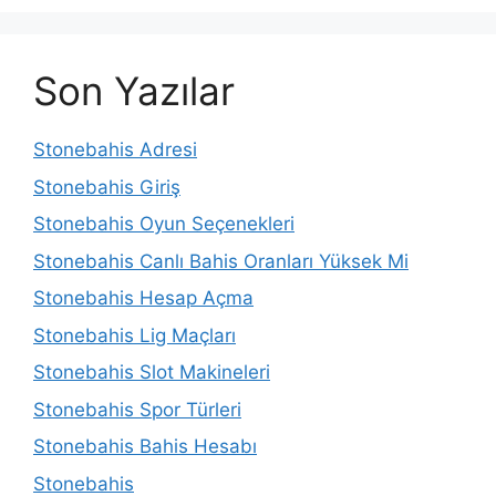
Son Yazılar
Stonebahis Adresi
Stonebahis Giriş
Stonebahis Oyun Seçenekleri
Stonebahis Canlı Bahis Oranları Yüksek Mi
Stonebahis Hesap Açma
Stonebahis Lig Maçları
Stonebahis Slot Makineleri
Stonebahis Spor Türleri
Stonebahis Bahis Hesabı
Stonebahis