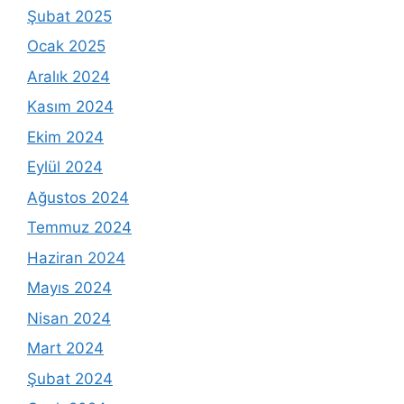
Şubat 2025
Ocak 2025
Aralık 2024
Kasım 2024
Ekim 2024
Eylül 2024
Ağustos 2024
Temmuz 2024
Haziran 2024
Mayıs 2024
Nisan 2024
Mart 2024
Şubat 2024