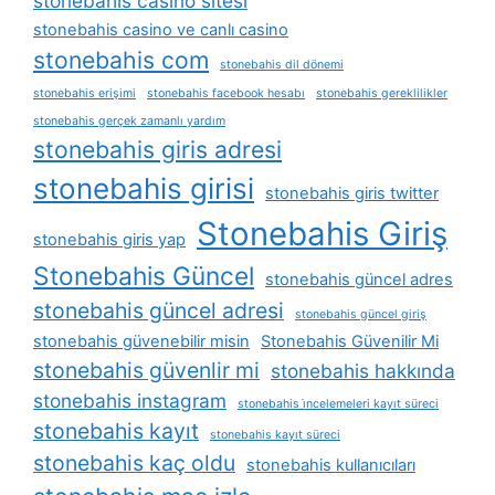
stonebahis casino sitesi
stonebahis casino ve canlı casino
stonebahis com
stonebahis dil dönemi
stonebahis erişimi
stonebahis facebook hesabı
stonebahis gereklilikler
stonebahis gerçek zamanlı yardım
stonebahis giris adresi
stonebahis girisi
stonebahis giris twitter
Stonebahis Giriş
stonebahis giris yap
Stonebahis Güncel
stonebahis güncel adres
stonebahis güncel adresi
stonebahis güncel giriş
stonebahis güvenebilir misin
Stonebahis Güvenilir Mi
stonebahis güvenlir mi
stonebahis hakkında
stonebahis instagram
stonebahis i̇ncelemeleri kayıt süreci
stonebahis kayıt
stonebahis kayıt süreci
stonebahis kaç oldu
stonebahis kullanıcıları