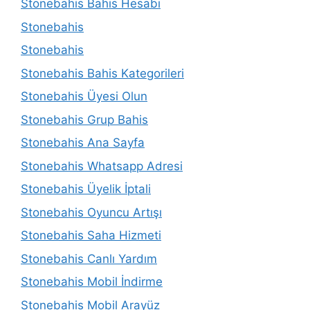
Stonebahis Bahis Hesabı
Stonebahis
Stonebahis
Stonebahis Bahis Kategorileri
Stonebahis Üyesi Olun
Stonebahis Grup Bahis
Stonebahis Ana Sayfa
Stonebahis Whatsapp Adresi
Stonebahis Üyelik İptali
Stonebahis Oyuncu Artışı
Stonebahis Saha Hizmeti
Stonebahis Canlı Yardım
Stonebahis Mobil İndirme
Stonebahis Mobil Arayüz