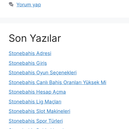
Yorum yap
Son Yazılar
Stonebahis Adresi
Stonebahis Giriş
Stonebahis Oyun Seçenekleri
Stonebahis Canlı Bahis Oranları Yüksek Mi
Stonebahis Hesap Açma
Stonebahis Lig Maçları
Stonebahis Slot Makineleri
Stonebahis Spor Türleri