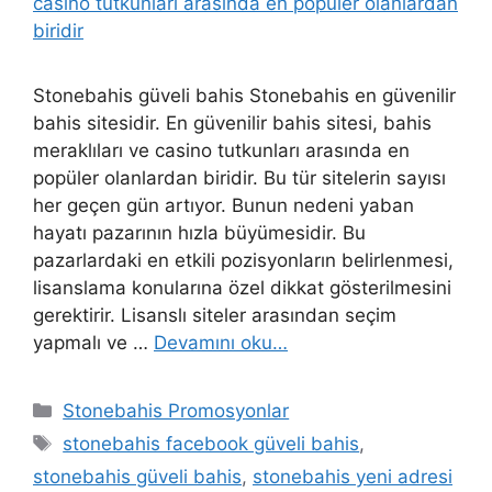
Stonebahis güveli bahis Stonebahis en güvenilir
bahis sitesidir. En güvenilir bahis sitesi, bahis
meraklıları ve casino tutkunları arasında en
popüler olanlardan biridir. Bu tür sitelerin sayısı
her geçen gün artıyor. Bunun nedeni yaban
hayatı pazarının hızla büyümesidir. Bu
pazarlardaki en etkili pozisyonların belirlenmesi,
lisanslama konularına özel dikkat gösterilmesini
gerektirir. Lisanslı siteler arasından seçim
yapmalı ve …
Devamını oku…
Kategoriler
Stonebahis Promosyonlar
Etiketler
stonebahis facebook güveli bahis
,
stonebahis güveli bahis
,
stonebahis yeni adresi