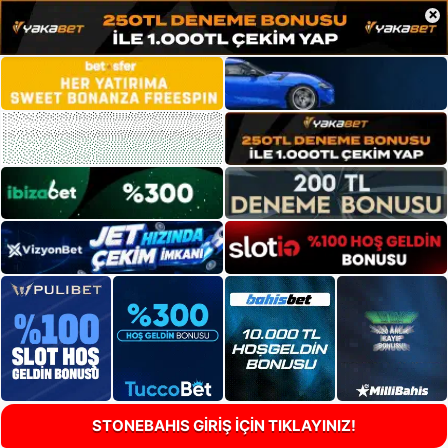
×
STONEBAHIS GİRİŞ İÇİN TIKLAYINIZ!