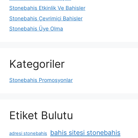
Stonebahis Etkinlik Ve Bahisler
Stonebahis Çevrimiçi Bahisler
Stonebahis Üye Olma
Kategoriler
Stonebahis Promosyonlar
Etiket Bulutu
bahis sitesi stonebahis
adresi stonebahis