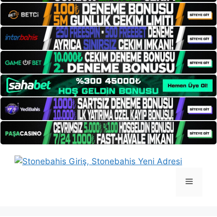
İçeriğe
atla
Menü