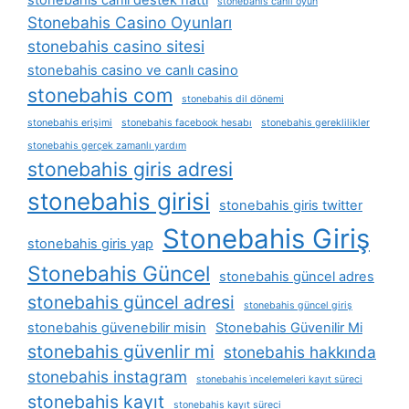
stonebahis canlı destek hattı
stonebahis canlı oyun
Stonebahis Casino Oyunları
stonebahis casino sitesi
stonebahis casino ve canlı casino
stonebahis com
stonebahis dil dönemi
stonebahis erişimi
stonebahis facebook hesabı
stonebahis gereklilikler
stonebahis gerçek zamanlı yardım
stonebahis giris adresi
stonebahis girisi
stonebahis giris twitter
Stonebahis Giriş
stonebahis giris yap
Stonebahis Güncel
stonebahis güncel adres
stonebahis güncel adresi
stonebahis güncel giriş
stonebahis güvenebilir misin
Stonebahis Güvenilir Mi
stonebahis güvenlir mi
stonebahis hakkında
stonebahis instagram
stonebahis i̇ncelemeleri kayıt süreci
stonebahis kayıt
stonebahis kayıt süreci