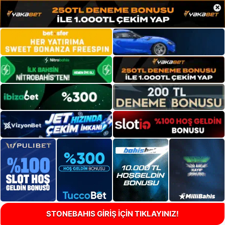
×
STONEBAHIS GİRİŞ İÇİN TIKLAYINIZ!