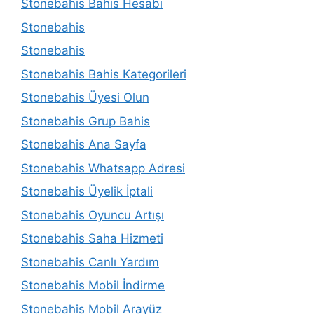
Stonebahis Bahis Hesabı
Stonebahis
Stonebahis
Stonebahis Bahis Kategorileri
Stonebahis Üyesi Olun
Stonebahis Grup Bahis
Stonebahis Ana Sayfa
Stonebahis Whatsapp Adresi
Stonebahis Üyelik İptali
Stonebahis Oyuncu Artışı
Stonebahis Saha Hizmeti
Stonebahis Canlı Yardım
Stonebahis Mobil İndirme
Stonebahis Mobil Arayüz