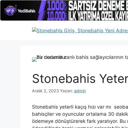
İçeriğe
atla
Stonebahis Yeterl
Aralık 2, 2023
Yazarı:
admin
Stonebahis yeterli kaçış hızı var mı seobahi
bahisçiler ve oyuncular ortalama 30 dakik
ödemeye dönüştürerek fark yaratıyor. Bu ne