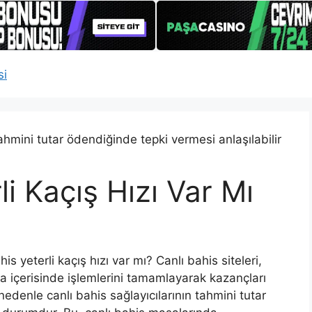
i Kaçış Hızı Var Mı
s yeterli kaçış hızı var mı? Canlı bahis siteleri,
a içerisinde işlemlerini tamamlayarak kazançları
denle canlı bahis sağlayıcılarının tahmini tutar