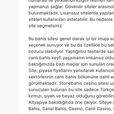
numarası ile yetkilendirildiğini resmen ila
yapmanızı sağlar. Güvenilir siteler arasınd
bulunmaktadır. Lisanssız sitelerde yapılan
siteleri kullanıcıları aldatabilir. Bu nedenle
site seçmelisiniz.
Bu bahis sitesi genel olarak iyi bir imaja
seçenek sunuyor ve bu da özellikle bu sekt
bozucu olabiliyor. Yaptığımız testlerde sa
canlı bahis keyfi yaşamanın imkansız oldu
baktığımızda bazı maçlar için sunulan or
Site, piyasa fiyatlarını yansıtarak kullanı
sektörlerinin canlı bahis bölümüne dahil e
görülmektedir. Stonebahis casino sitesi 
sunucuları bulunan bu site sadece Türkçe o
kırmızı, siyah ve beyaz olduğunu görebilirsi
Altyapıya bakıldığında öne çıkıyor. Siteye g
Bahis, Sanal Bahis, Casino, Canlı Casino, 