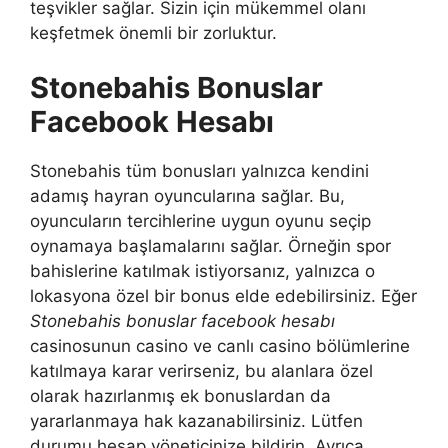
teşvikler sağlar. Sizin için mükemmel olanı
keşfetmek önemli bir zorluktur.
Stonebahis Bonuslar
Facebook Hesabı
Stonebahis tüm bonusları yalnızca kendini
adamış hayran oyuncularına sağlar. Bu,
oyuncuların tercihlerine uygun oyunu seçip
oynamaya başlamalarını sağlar. Örneğin spor
bahislerine katılmak istiyorsanız, yalnızca o
lokasyona özel bir bonus elde edebilirsiniz. Eğer
Stonebahis bonuslar facebook hesabı
casinosunun casino ve canlı casino bölümlerine
katılmaya karar verirseniz, bu alanlara özel
olarak hazırlanmış ek bonuslardan da
yararlanmaya hak kazanabilirsiniz. Lütfen
durumu hesap yöneticinize bildirin. Ayrıca,