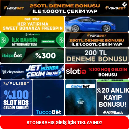
×
STONEBAHIS GİRİŞ İÇİN TIKLAYINIZ!