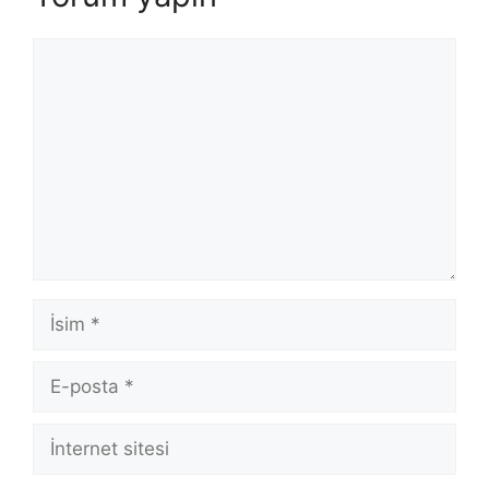
Yorum
İsim
E-
posta
İnternet
sitesi