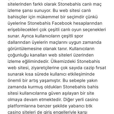
sitelerinden farklı olarak Stonebahis canlı maç
izleme şansı sunuyor. Bu web sitesi canlı
bahisçiler için mükemmel bir seçimdir çünkü
üyelerine Stonebahis Facebook hesaplarından
erişebilecekleri çok çeşitli canlı oyun seçenekleri
sunar. Ayrıca kullanıcıların çeşitli spor
dallarından üyelerin maçlarını uygun zamanda
görüntülemesine olanak tanır. Kullanıcıların
çoğunluğu kanalları web siteleri üzerinden
izleme eğilimindedir. Ülkemizdeki Stonebahis
web sitesi, ziyaretçilerine çok sayıda cazip fırsat
sunarak kısa sürede kullanıcı etkileşiminde
önemli bir artış yaşamıştır. Bu sebeple yakın
zamanda kurmuş oldukları Stonebahis bahis
sitesi kullanıcılarına güven aşılayan bir site
olmaya devam etmektedir. Diğer yerli casino
platformlarına benzer şekilde yabancı btk
casino siteleri de giriş engelleriyle karşı