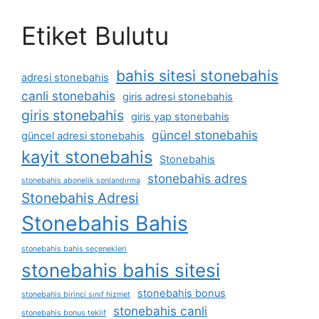
Etiket Bulutu
bahis sitesi stonebahis
adresi stonebahis
canli stonebahis
giris adresi stonebahis
giris stonebahis
giris yap stonebahis
güncel stonebahis
güncel adresi stonebahis
kayit stonebahis
Stonebahis
stonebahis adres
stonebahis abonelik sonlandırma
Stonebahis Adresi
Stonebahis Bahis
stonebahis bahis seçenekleri
stonebahis bahis sitesi
stonebahis bonus
stonebahis birinci sınıf hizmet
stonebahis canli
stonebahis bonus teklif