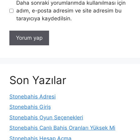
Daha sonraki yorumlarımda kullanılması için
adım, e-posta adresim ve site adresim bu
tarayıcıya kaydedilsin.
Son Yazılar
Stonebahis Adresi
Stonebahis Giriş
Stonebahis Oyun Seçenekleri
Stonebahis Canlı Bahis Oranları Yüksek Mi
Stonebahis Hesap Açma