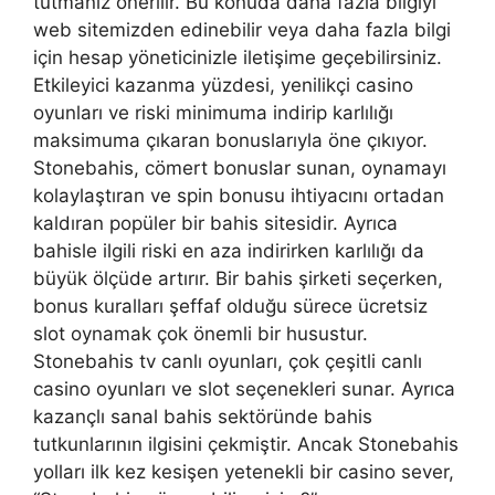
tutmanız önerilir. Bu konuda daha fazla bilgiyi
web sitemizden edinebilir veya daha fazla bilgi
için hesap yöneticinizle iletişime geçebilirsiniz.
Etkileyici kazanma yüzdesi, yenilikçi casino
oyunları ve riski minimuma indirip karlılığı
maksimuma çıkaran bonuslarıyla öne çıkıyor.
Stonebahis, cömert bonuslar sunan, oynamayı
kolaylaştıran ve spin bonusu ihtiyacını ortadan
kaldıran popüler bir bahis sitesidir. Ayrıca
bahisle ilgili riski en aza indirirken karlılığı da
büyük ölçüde artırır. Bir bahis şirketi seçerken,
bonus kuralları şeffaf olduğu sürece ücretsiz
slot oynamak çok önemli bir husustur.
Stonebahis tv canlı oyunları, çok çeşitli canlı
casino oyunları ve slot seçenekleri sunar. Ayrıca
kazançlı sanal bahis sektöründe bahis
tutkunlarının ilgisini çekmiştir. Ancak Stonebahis
yolları ilk kez kesişen yetenekli bir casino sever,