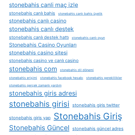
stonebahis canli maç izle
stonebahis canlı bahis
stonebahis canlı bahis üyelik
stonebahis canlı casino
stonebahis canlı destek
stonebahis canlı destek hattı
stonebahis canlı oyun
Stonebahis Casino Oyunları
stonebahis casino sitesi
stonebahis casino ve canlı casino
stonebahis com
stonebahis dil dönemi
stonebahis erişimi
stonebahis facebook hesabı
stonebahis gereklilikler
stonebahis gerçek zamanlı yardım
stonebahis giris adresi
stonebahis girisi
stonebahis giris twitter
Stonebahis Giriş
stonebahis giris yap
Stonebahis Güncel
stonebahis güncel adres