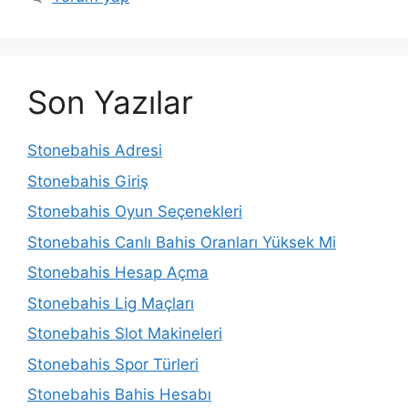
Son Yazılar
Stonebahis Adresi
Stonebahis Giriş
Stonebahis Oyun Seçenekleri
Stonebahis Canlı Bahis Oranları Yüksek Mi
Stonebahis Hesap Açma
Stonebahis Lig Maçları
Stonebahis Slot Makineleri
Stonebahis Spor Türleri
Stonebahis Bahis Hesabı