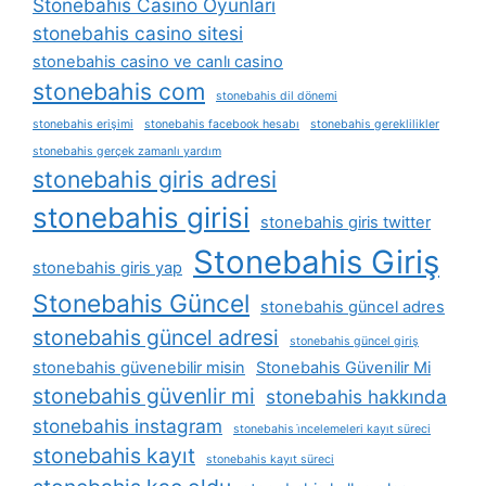
Stonebahis Casino Oyunları
stonebahis casino sitesi
stonebahis casino ve canlı casino
stonebahis com
stonebahis dil dönemi
stonebahis erişimi
stonebahis facebook hesabı
stonebahis gereklilikler
stonebahis gerçek zamanlı yardım
stonebahis giris adresi
stonebahis girisi
stonebahis giris twitter
Stonebahis Giriş
stonebahis giris yap
Stonebahis Güncel
stonebahis güncel adres
stonebahis güncel adresi
stonebahis güncel giriş
stonebahis güvenebilir misin
Stonebahis Güvenilir Mi
stonebahis güvenlir mi
stonebahis hakkında
stonebahis instagram
stonebahis i̇ncelemeleri kayıt süreci
stonebahis kayıt
stonebahis kayıt süreci