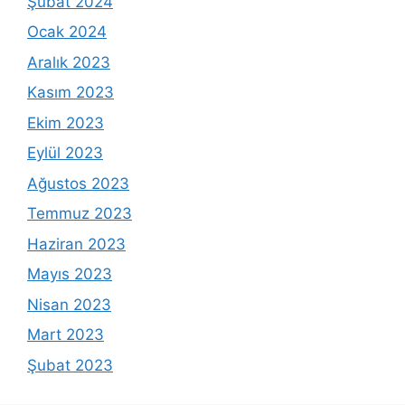
Şubat 2024
Ocak 2024
Aralık 2023
Kasım 2023
Ekim 2023
Eylül 2023
Ağustos 2023
Temmuz 2023
Haziran 2023
Mayıs 2023
Nisan 2023
Mart 2023
Şubat 2023