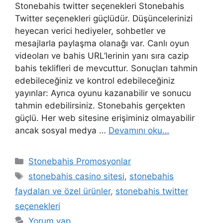
Stonebahis twitter seçenekleri Stonebahis
Twitter seçenekleri güçlüdür. Düşüncelerinizi
heyecan verici hediyeler, sohbetler ve
mesajlarla paylaşma olanağı var. Canlı oyun
videoları ve bahis URL’lerinin yanı sıra cazip
bahis teklifleri de mevcuttur. Sonuçları tahmin
edebileceğiniz ve kontrol edebileceğiniz
yayınlar: Ayrıca oyunu kazanabilir ve sonucu
tahmin edebilirsiniz. Stonebahis gerçekten
güçlü. Her web sitesine erişiminiz olmayabilir
ancak sosyal medya …
Devamını oku…
Kategoriler
Stonebahis Promosyonlar
Etiketler
stonebahis casino sitesi
,
stonebahis
faydaları ve özel ürünler
,
stonebahis twitter
seçenekleri
Yorum yap