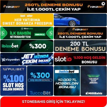
×
STONEBAHIS GİRİŞ İÇİN TIKLAYINIZ!