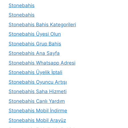
Stonebahis
Stonebahis
Stonebahis Bahis Kategorileri
Stonebahis Üyesi Olun
Stonebahis Grup Bahis
Stonebahis Ana Sayfa
Stonebahis Whatsapp Adresi
Stonebahis Üyelik İptali
Stonebahis Oyuncu Artışı
Stonebahis Saha Hizmeti
Stonebahis Canlı Yardım
Stonebahis Mobil İndirme
Stonebahis Mobil Arayüz