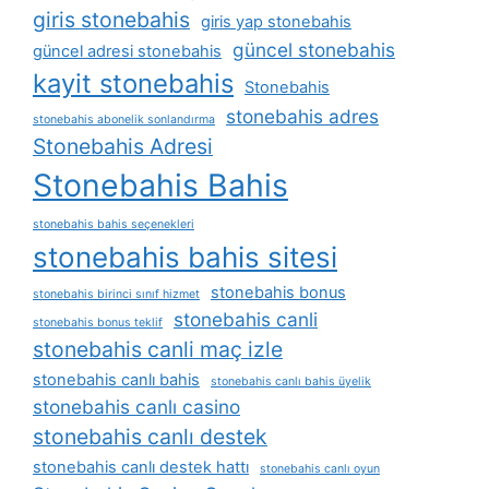
giris stonebahis
giris yap stonebahis
güncel stonebahis
güncel adresi stonebahis
kayit stonebahis
Stonebahis
stonebahis adres
stonebahis abonelik sonlandırma
Stonebahis Adresi
Stonebahis Bahis
stonebahis bahis seçenekleri
stonebahis bahis sitesi
stonebahis bonus
stonebahis birinci sınıf hizmet
stonebahis canli
stonebahis bonus teklif
stonebahis canli maç izle
stonebahis canlı bahis
stonebahis canlı bahis üyelik
stonebahis canlı casino
stonebahis canlı destek
stonebahis canlı destek hattı
stonebahis canlı oyun