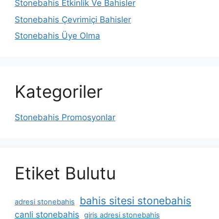
Stonebahis Etkinlik Ve Bahisler
Stonebahis Çevrimiçi Bahisler
Stonebahis Üye Olma
Kategoriler
Stonebahis Promosyonlar
Etiket Bulutu
bahis sitesi stonebahis
adresi stonebahis
canli stonebahis
giris adresi stonebahis