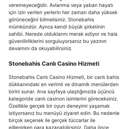
veremeyeceğidir. Avlanma veya yaban hayatı
için izin verilen yerlerin her zaman daha yüksek
görüneceğini bilmelisiniz. Stonebahis
mümkündür. Ayrıca kendi büyük şirketinin
sahibi. Nerede olduklarını merak ediyor ve hala
güvenilirliklerini sorguluyorsanız bu yazının
devamını da okuyabilirsiniz.
Stonebahis Canlı Casino Hizmeti
Stonebahis Canlı Casino Hizmeti, bir canlı bahis
dükkanındaki en verimli ve dinamik menülerden
birini sunar. Ana sayfaya ulaştığınızda üçüncü
kategoride canlı casinon isimlerini göreceksiniz.
Özellikle gerçek bir oyun deneyimi yaşamak
istiyorsanız bu menüyü ziyaret edin. Bu nedenle
birçok seçenek ile gerçek tüccarlar ile
eğlenirken para kazanabilirsiniz. Daha önce