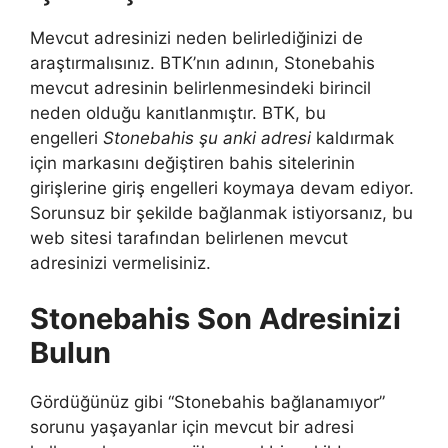
Mevcut adresinizi neden belirlediğinizi de
araştırmalısınız. BTK’nın adının, Stonebahis
mevcut adresinin belirlenmesindeki birincil
neden olduğu kanıtlanmıştır. BTK, bu
engelleri
Stonebahis şu anki adresi
kaldırmak
için markasını değiştiren bahis sitelerinin
girişlerine giriş engelleri koymaya devam ediyor.
Sorunsuz bir şekilde bağlanmak istiyorsanız, bu
web sitesi tarafından belirlenen mevcut
adresinizi vermelisiniz.
Stonebahis Son Adresinizi
Bulun
Gördüğünüz gibi “Stonebahis bağlanamıyor”
sorunu yaşayanlar için mevcut bir adresi