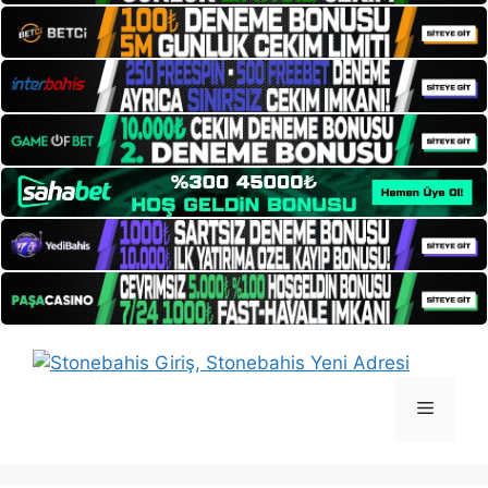
İçeriğe
atla
Menü