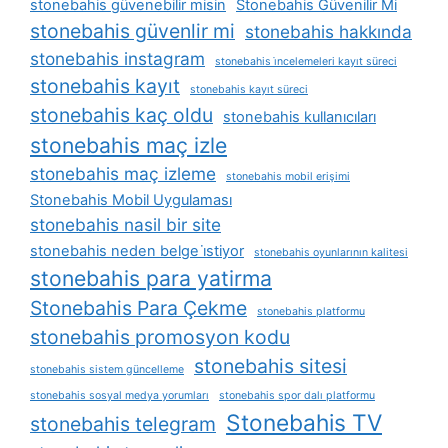
stonebahis güvenebilir misin
Stonebahis Güvenilir Mi
stonebahis güvenlir mi
stonebahis hakkında
stonebahis instagram
stonebahis i̇ncelemeleri kayıt süreci
stonebahis kayıt
stonebahis kayıt süreci
stonebahis kaç oldu
stonebahis kullanıcıları
stonebahis maç izle
stonebahis maç izleme
stonebahis mobil erişimi
Stonebahis Mobil Uygulaması
stonebahis nasil bir site
stonebahis neden belge i̇stiyor
stonebahis oyunlarının kalitesi
stonebahis para yatirma
Stonebahis Para Çekme
stonebahis platformu
stonebahis promosyon kodu
stonebahis sitesi
stonebahis sistem güncelleme
stonebahis sosyal medya yorumları
stonebahis spor dalı platformu
Stonebahis TV
stonebahis telegram