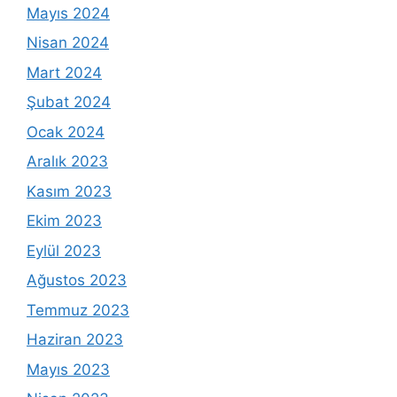
Mayıs 2024
Nisan 2024
Mart 2024
Şubat 2024
Ocak 2024
Aralık 2023
Kasım 2023
Ekim 2023
Eylül 2023
Ağustos 2023
Temmuz 2023
Haziran 2023
Mayıs 2023