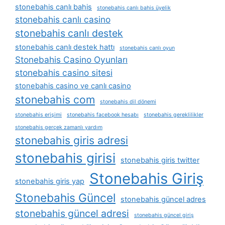
stonebahis canlı bahis
stonebahis canlı bahis üyelik
stonebahis canlı casino
stonebahis canlı destek
stonebahis canlı destek hattı
stonebahis canlı oyun
Stonebahis Casino Oyunları
stonebahis casino sitesi
stonebahis casino ve canlı casino
stonebahis com
stonebahis dil dönemi
stonebahis erişimi
stonebahis facebook hesabı
stonebahis gereklilikler
stonebahis gerçek zamanlı yardım
stonebahis giris adresi
stonebahis girisi
stonebahis giris twitter
Stonebahis Giriş
stonebahis giris yap
Stonebahis Güncel
stonebahis güncel adres
stonebahis güncel adresi
stonebahis güncel giriş