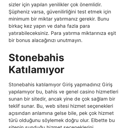
sizler için yapılan yenilikler çok önemlidir.
Şüpheniz varsa, güvenilirliğini test etmek için
minimum bir miktar yatırmanız gerekir. Bunu
birkaç kez yapın ve daha fazla para
yatırabileceksiniz. Para yatırma miktarınıza eşit
bir bonus alacağınızı unutmayın.
Stonebahis
Katılamıyor
Stonebahis katılamıyor Giriş yapmadınız Giriş
yapılamıyor bu, bahis ve genel casino hizmetleri
sunan bir sitedir, ancak yine de çok sağlam bir
teklif sunar. Bu, web sitesi hizmet seçenekleri
açısından anlamına gelse bile, pek çok hizmet
türü olduğunu söylemek doğru olur. Elbette bu
sitenin sunduğu hizmet seçeneklerini