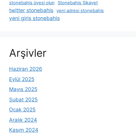
stonebahis üyesi olun
Stonebahis Şikayet
twitter stonebahis
yeni adresi stonebahis
yeni giris stonebahis
Arşivler
Haziran 2026
Eylül 2025
Mayıs 2025
Şubat 2025
Ocak 2025
Aralık 2024
Kasım 2024