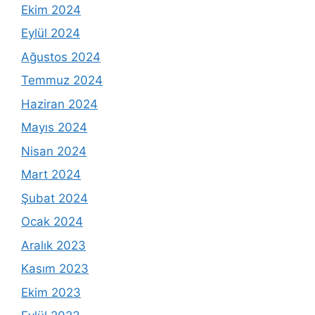
Ekim 2024
Eylül 2024
Ağustos 2024
Temmuz 2024
Haziran 2024
Mayıs 2024
Nisan 2024
Mart 2024
Şubat 2024
Ocak 2024
Aralık 2023
Kasım 2023
Ekim 2023