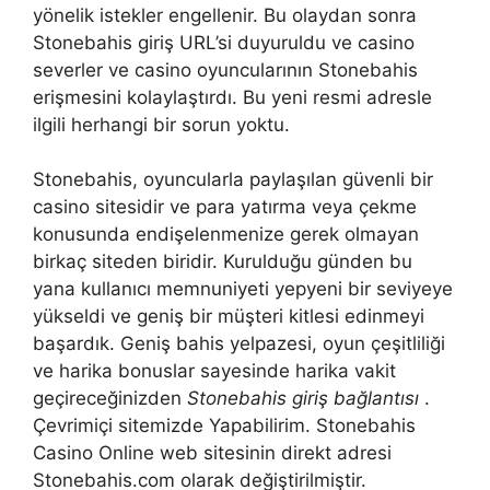
yönelik istekler engellenir. Bu olaydan sonra
Stonebahis giriş URL’si duyuruldu ve casino
severler ve casino oyuncularının Stonebahis
erişmesini kolaylaştırdı. Bu yeni resmi adresle
ilgili herhangi bir sorun yoktu.
Stonebahis, oyuncularla paylaşılan güvenli bir
casino sitesidir ve para yatırma veya çekme
konusunda endişelenmenize gerek olmayan
birkaç siteden biridir. Kurulduğu günden bu
yana kullanıcı memnuniyeti yepyeni bir seviyeye
yükseldi ve geniş bir müşteri kitlesi edinmeyi
başardık. Geniş bahis yelpazesi, oyun çeşitliliği
ve harika bonuslar sayesinde harika vakit
geçireceğinizden
Stonebahis giriş bağlantısı
.
Çevrimiçi sitemizde Yapabilirim. Stonebahis
Casino Online web sitesinin direkt adresi
Stonebahis.com olarak değiştirilmiştir.