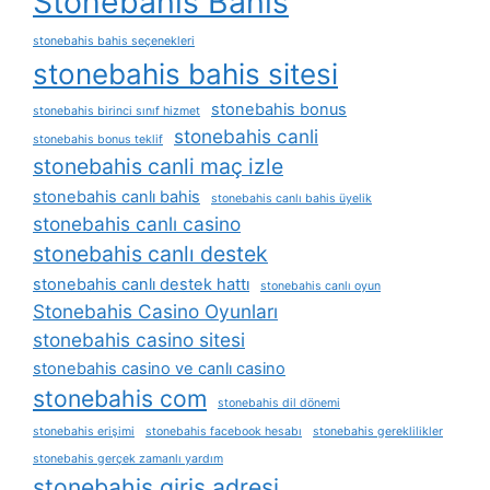
Stonebahis Bahis
stonebahis bahis seçenekleri
stonebahis bahis sitesi
stonebahis bonus
stonebahis birinci sınıf hizmet
stonebahis canli
stonebahis bonus teklif
stonebahis canli maç izle
stonebahis canlı bahis
stonebahis canlı bahis üyelik
stonebahis canlı casino
stonebahis canlı destek
stonebahis canlı destek hattı
stonebahis canlı oyun
Stonebahis Casino Oyunları
stonebahis casino sitesi
stonebahis casino ve canlı casino
stonebahis com
stonebahis dil dönemi
stonebahis erişimi
stonebahis facebook hesabı
stonebahis gereklilikler
stonebahis gerçek zamanlı yardım
stonebahis giris adresi