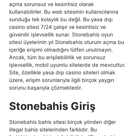
açma sorunsuz ve kesintisiz olarak
kullanabilirler. Bu web sitesinin kullanıcılarına
sunduğu tek kolaylık bu değil. Bu yasa dışı
casino sitesi 7/24 çalışır ve kesintisiz ve
güvenilir işlevsellik sunar. Stonebahis oyun
sitesi üyelerinin yıl Stonebahis oturum açma bu
içeriğe erişimi olmadığını lütfen unutmayın.
Ancak, tüm bu erişilebilirlik ve sorunsuz
işlevsellik, mobil uyumlu sitelerde de mevcuttur.
Site, özellikle yasa dışı casino siteleri olmak
üzere, erişim sorunlarıyla ilgili birçok yaygın
sorunu başarıyla çözmektedir.
Stonebahis Giriş
Stonebahis bahis sitesi birçok yönden diğer
illegal bahis sitelerinden farklıdır. Bu