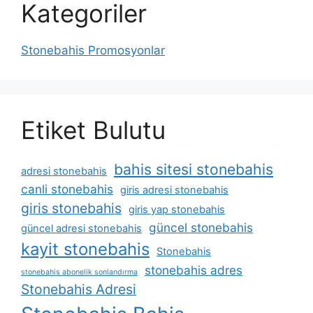
Kategoriler
Stonebahis Promosyonlar
Etiket Bulutu
bahis sitesi stonebahis
adresi stonebahis
canli stonebahis
giris adresi stonebahis
giris stonebahis
giris yap stonebahis
güncel stonebahis
güncel adresi stonebahis
kayit stonebahis
Stonebahis
stonebahis adres
stonebahis abonelik sonlandırma
Stonebahis Adresi