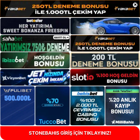
×
STONEBAHIS GİRİŞ İÇİN TIKLAYINIZ!