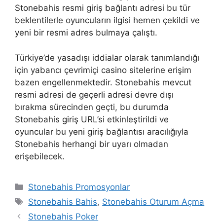
Stonebahis resmi giriş bağlantı adresi bu tür
beklentilerle oyuncuların ilgisi hemen çekildi ve
yeni bir resmi adres bulmaya çalıştı.
Türkiye’de yasadışı iddialar olarak tanımlandığı
için yabancı çevrimiçi casino sitelerine erişim
bazen engellenmektedir. Stonebahis mevcut
resmi adresi de geçerli adresi devre dışı
bırakma sürecinden geçti, bu durumda
Stonebahis giriş URL’si etkinleştirildi ve
oyuncular bu yeni giriş bağlantısı aracılığıyla
Stonebahis herhangi bir uyarı olmadan
erişebilecek.
Kategoriler
Stonebahis Promosyonlar
Etiketler
Stonebahis Bahis
,
Stonebahis Oturum Açma
Stonebahis Poker